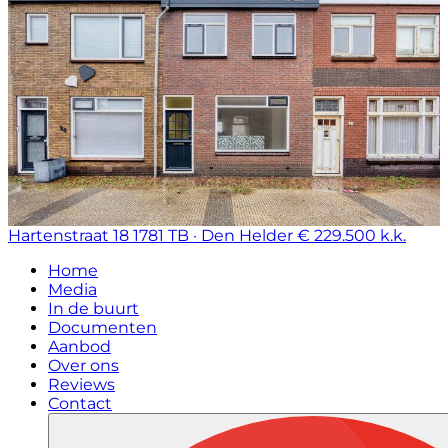
Hartenstraat 18
1781 TB · Den Helder
€ 229.500 k.k.
Home
Media
In de buurt
Documenten
Aanbod
Over ons
Reviews
Contact