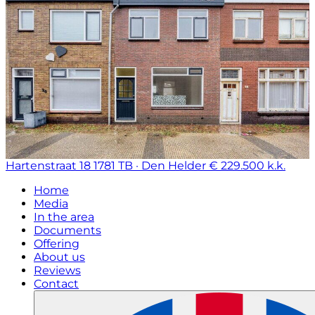
Hartenstraat 18
1781 TB · Den Helder
€ 229.500 k.k.
Home
Media
In the area
Documents
Offering
About us
Reviews
Contact