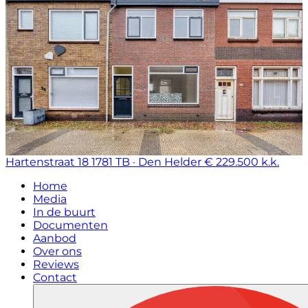
Hartenstraat 18
1781 TB · Den Helder
€ 229.500 k.k.
Home
Media
In de buurt
Documenten
Aanbod
Over ons
Reviews
Contact