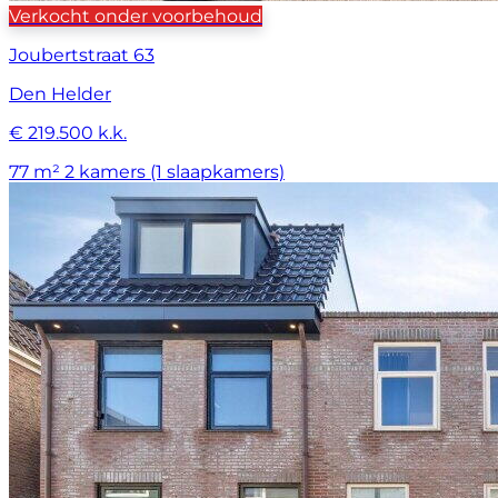
Verkocht onder voorbehoud
Joubertstraat 63
Den Helder
€ 219.500 k.k.
77 m²
2 kamers (1 slaapkamers)