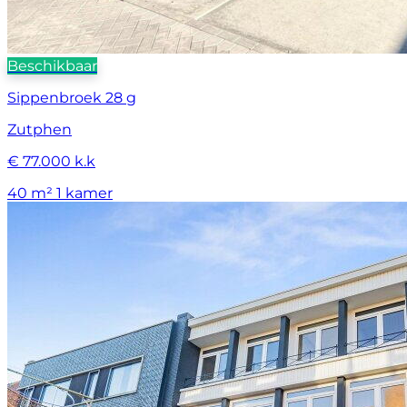
Beschikbaar
Sippenbroek 28 g
Zutphen
€ 77.000 k.k
40 m²
1 kamer