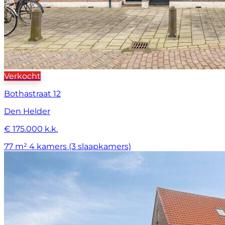
Verkocht
Bothastraat 12
Den Helder
€ 175.000 k.k.
77 m²
4 kamers (3 slaapkamers)