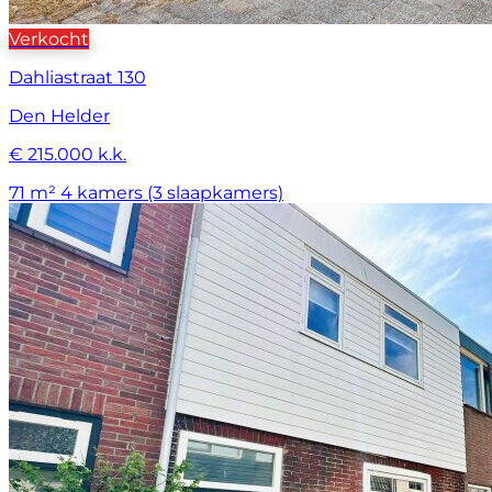
Verkocht
Dahliastraat 130
Den Helder
€ 215.000 k.k.
71 m²
4 kamers (3 slaapkamers)