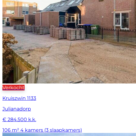
Verkocht
Kruiszwin 1133
Julianadorp
€ 284.500 k.k.
106 m²
4 kamers (3 slaapkamers)