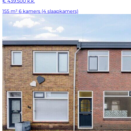
€ 439.500 k.k.
155 m²
6 kamers (4 slaapkamers)