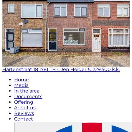
Hartenstraat 18
1781 TB · Den Helder
€ 229.500 k.k.
Home
Media
In the area
Documents
Offering
About us
Reviews
Contact